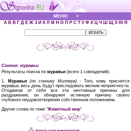
А
Б
В
Г
Д
Е
Ж
З
И
К
Л
М
Н
О
П
Р
С
Т
У
Ф
Х
Ц
Ч
Ш
Щ
Э
Ю
Я
Сонник: муравьи
Результаты поиска по
муравьи
(всего 1 совпадений):
1.
Муравьи
(по соннику Миллера)
- Того, кому приснятся
муравьи, весь день будут преследовать мелкие неприятности.
Отодвигая от себя все эти ничтожные причины для
раздражения, он обнаружит истинную причину своего
глубокого неудовлетворения собственным положением.
Другие слова по теме "
Животный мир
"
Ангельская нумерология