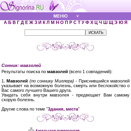
А
Б
В
Г
Д
Е
Ж
З
И
К
Л
М
Н
О
П
Р
С
Т
У
Ф
Х
Ц
Ч
Ш
Щ
Э
Ю
Я
Сонник: мавзолей
Результаты поиска по
мавзолей
(всего 1 совпадений):
1.
Мавзолей
(по соннику Миллера)
- Приснившийся мавзолей
указывает на возможную болезнь, смерть или беспокойство о
Вас самого лучшего Вашего друга.
Увидеть себя внутри мавзолея - предвещает Вам самому
скорую болезнь.
Другие слова по теме "
Здания, места
"
Ангельская нумерология