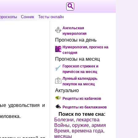
ороскопы
Сонник
Тесты онлайн
Ангельская
нумерология
Прогнозы на день
Нумерология, прогноз на
сегодня
Прогнозы на месяц
Гороскоп стрижек и
причёсок на месяц
Лунный календарь
покупок на месяц
Актуально
Рецепты из кабачков
тые удовольствия и
Рецепты из баклажанов
Поиск по теме сна:
человека.
Болезни, лекарства
Войны, оружие, армия
Время, времена года,
месяцы