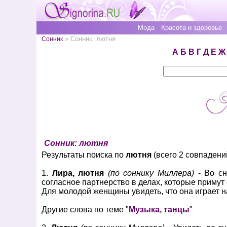
Мода
Красота и здоровье
» Сонник: лютня
Сонник
А
Б
В
Г
Д
Е
Ж
Сонник: лютня
Результаты поиска по
лютня
(всего 2 совпадени
1.
Лира, лютня
(по соннику Миллера)
- Во сн
согласное партнерство в делах, которые примут
Для молодой женщины увидеть, что она играет н
Другие слова по теме "
Музыка, танцы
"