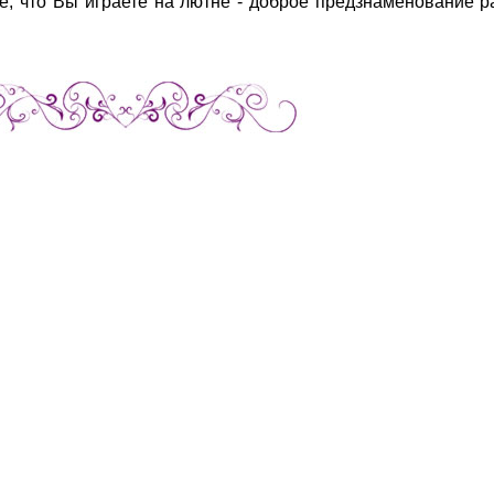
не, что Вы играете на лютне - доброе предзнаменование р