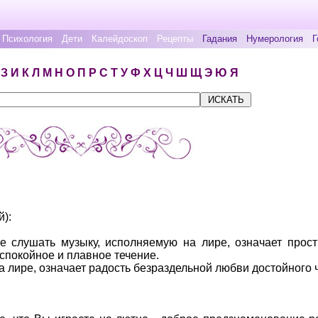
Психология
Дети
Калейдоскоп
Рецепты
Гадания
Нумерология
Г
З
И
К
Л
М
Н
О
П
Р
С
Т
У
Ф
Х
Ц
Ч
Ш
Щ
Э
Ю
Я
й):
е слушать музыку, исполняемую на лире, означает прос
 спокойное и плавное течение.
а лире, означает радость безраздельной любви достойного 