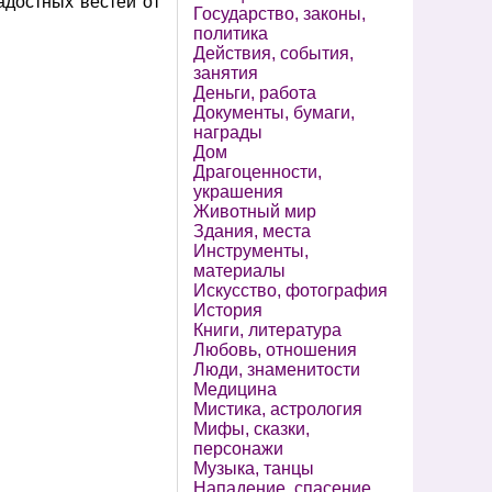
адостных вестей от
Государство, законы,
политика
Действия, события,
занятия
Деньги, работа
Документы, бумаги,
награды
Дом
Драгоценности,
украшения
Животный мир
Здания, места
Инструменты,
материалы
Искусство, фотография
История
Книги, литература
Любовь, отношения
Люди, знаменитости
Медицина
Мистика, астрология
Мифы, сказки,
персонажи
Музыка, танцы
Нападение, спасение,