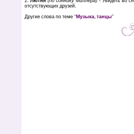
2.
Лютня
(по соннику Миллера)
- Увидеть во с
отсутствующих друзей.
Другие слова по теме "
Музыка, танцы
"