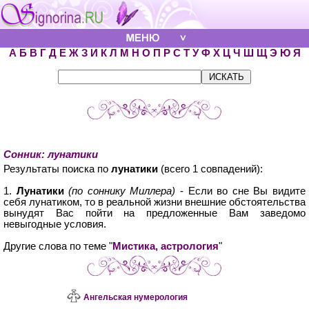
А
Б
В
Г
Д
Е
Ж
З
И
К
Л
М
Н
О
П
Р
С
Т
У
Ф
Х
Ц
Ч
Ш
Щ
Э
Ю
Я
Сонник: лунатики
Результаты поиска по
лунатики
(всего 1 совпадений):
1.
Лунатики
(по соннику Миллера)
- Если во сне Вы видите
себя лунатиком, то в реальной жизни внешние обстоятельства
вынудят Вас пойти на предложенные Вам заведомо
невыгодные условия.
Другие слова по теме "
Мистика, астрология
"
Ангельская нумерология