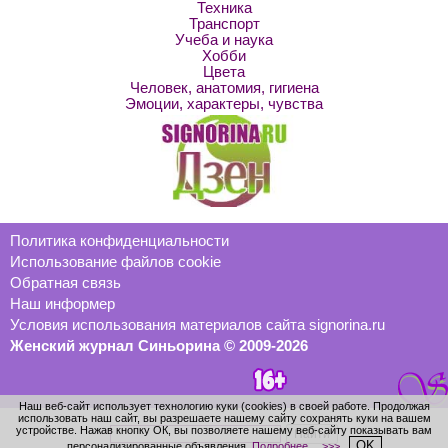
Техника
Транспорт
Учеба и наука
Хобби
Цвета
Человек, анатомия, гигиена
Эмоции, характеры, чувства
Политика конфиденциальности
Использование файлов cookie
Обратная связь
Наш информер
Условия использования материалов сайта signorina.ru
Женский журнал Синьорина © 2009-2026
Наш веб-сайт использует технологию куки (cookies) в своей работе. Продолжая
использовать наш сайт, вы разрешаете нашему сайту сохранять куки на вашем
устройстве. Нажав кнопку ОК, вы позволяете нашему веб-сайту показывать вам
OK
персонализированные объявления.
Подробнее… >>>