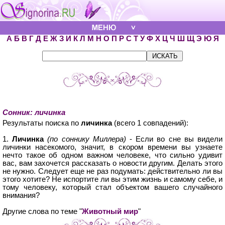
А
Б
В
Г
Д
Е
Ж
З
И
К
Л
М
Н
О
П
Р
С
Т
У
Ф
Х
Ц
Ч
Ш
Щ
Э
Ю
Я
Сонник: личинка
Результаты поиска по
личинка
(всего 1 совпадений):
1.
Личинка
(по соннику Миллера)
- Если во сне вы видели
личинки насекомого, значит, в скором времени вы узнаете
нечто такое об одном важном человеке, что сильно удивит
вас, вам захочется рассказать о новости другим. Делать этого
не нужно. Следует еще не раз подумать: действительно ли вы
этого хотите? Не испортите ли вы этим жизнь и самому себе, и
тому человеку, который стал объектом вашего случайного
внимания?
Другие слова по теме "
Животный мир
"