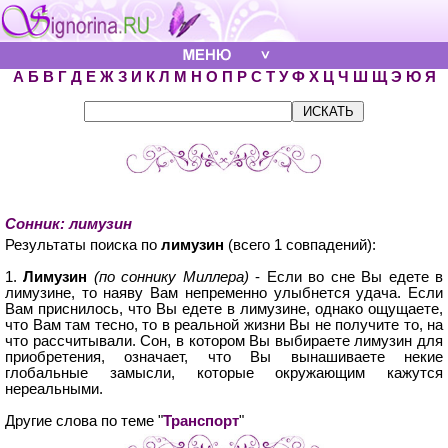
А
Б
В
Г
Д
Е
Ж
З
И
К
Л
М
Н
О
П
Р
С
Т
У
Ф
Х
Ц
Ч
Ш
Щ
Э
Ю
Я
Сонник: лимузин
Результаты поиска по
лимузин
(всего 1 совпадений):
1.
Лимузин
(по соннику Миллера)
- Если во сне Вы едете в
лимузине, то наяву Вам непременно улыбнется удача. Если
Вам приснилось, что Вы едете в лимузине, однако ощущаете,
что Вам там тесно, то в реальной жизни Вы не получите то, на
что рассчитывали. Сон, в котором Вы выбираете лимузин для
приобретения, означает, что Вы вынашиваете некие
глобальные замысли, которые окружающим кажутся
нереальными.
Другие слова по теме "
Транспорт
"