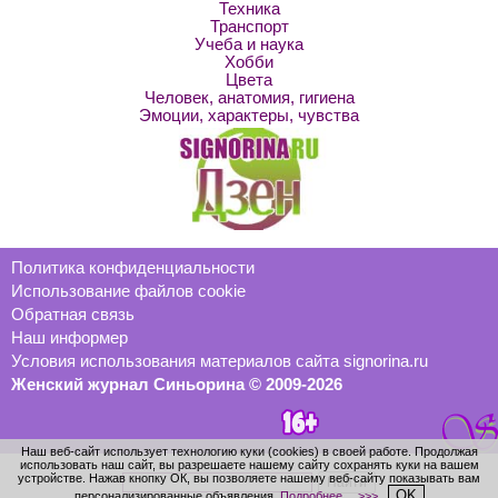
Техника
Транспорт
Учеба и наука
Хобби
Цвета
Человек, анатомия, гигиена
Эмоции, характеры, чувства
Политика конфиденциальности
Использование файлов cookie
Обратная связь
Наш информер
Условия использования материалов сайта signorina.ru
Женский журнал Синьорина © 2009-2026
Наш веб-сайт использует технологию куки (cookies) в своей работе. Продолжая
использовать наш сайт, вы разрешаете нашему сайту сохранять куки на вашем
устройстве. Нажав кнопку ОК, вы позволяете нашему веб-сайту показывать вам
OK
персонализированные объявления.
Подробнее… >>>