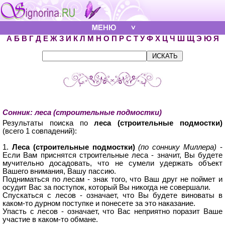
А
Б
В
Г
Д
Е
Ж
З
И
К
Л
М
Н
О
П
Р
С
Т
У
Ф
Х
Ц
Ч
Ш
Щ
Э
Ю
Я
Сонник: леса (строительные подмостки)
Результаты поиска по
леса (строительные подмостки)
(всего 1 совпадений):
1.
Леса (строительные подмостки)
(по соннику Миллера)
-
Если Вам приснятся строительные леса - значит, Вы будете
мучительно досадовать, что не сумели удержать объект
Вашего внимания, Вашу пассию.
Подниматься по лесам - знак того, что Ваш друг не поймет и
осудит Вас за поступок, который Вы никогда не совершали.
Спускаться с лесов - означает, что Вы будете виноваты в
каком-то дурном поступке и понесете за это наказание.
Упасть с лесов - означает, что Вас неприятно поразит Ваше
участие в каком-то обмане.