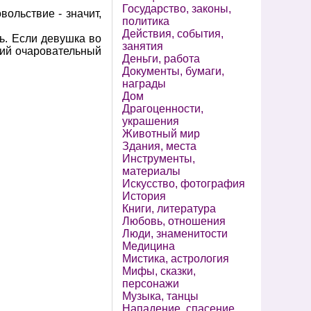
Государство, законы,
вольствие - значит,
политика
Действия, события,
ть. Если девушка во
занятия
гкий очаровательный
Деньги, работа
Документы, бумаги,
награды
Дом
Драгоценности,
украшения
Животный мир
Здания, места
Инструменты,
материалы
Искусство, фотография
История
Книги, литература
Любовь, отношения
Люди, знаменитости
Медицина
Мистика, астрология
Мифы, сказки,
персонажи
Музыка, танцы
Нападение, спасение,