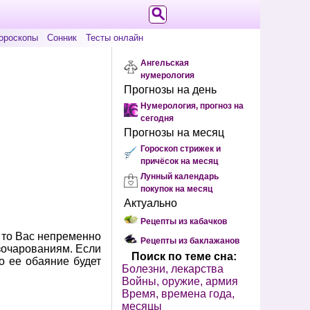
ороскопы
Сонник
Тесты онлайн
Ангельская
нумерология
Прогнозы на день
Нумерология, прогноз на
сегодня
Прогнозы на месяц
Гороскоп стрижек и
причёсок на месяц
Лунный календарь
покупок на месяц
Актуально
Рецепты из кабачков
, то Вас непременно
Рецепты из баклажанов
азочарованиям. Если
Поиск по теме сна:
о ее обаяние будет
Болезни, лекарства
Войны, оружие, армия
Время, времена года,
месяцы