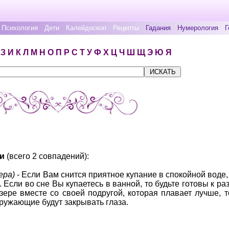
Психология
Дети
Калейдоскоп
Рецепты
Гадания
Нумерология
Г
З
И
К
Л
М
Н
О
П
Р
С
Т
У
Ф
Х
Ц
Ч
Ш
Щ
Э
Ю
Я
ли
(всего 2 совпадений):
ера)
- Если Вам снится приятное купание в спокойной воде
. Если во сне Вы купаетесь в ванной, то будьте готовы к р
зере вместе со своей подругой, которая плавает лучше, т
кружающие будут закрывать глаза.