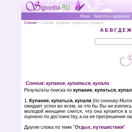
Мода
Красота и здоровье
» Сонник: купание, купаться, купали
Сонник
А
Б
В
Г
Д
Е
Ж
Сонник: купание, купаться, купали
Результаты поиска по
купание, купаться, купа
1.
Купание, купаться, купали
(по соннику Милл
ожидает успех во всем, за что бы Вы ни взялись
молодой женщине снится, что она купается в о
оценено по достоинству, а на ее прегрешения о
Другие слова по теме "
Отдых, путешествия
"