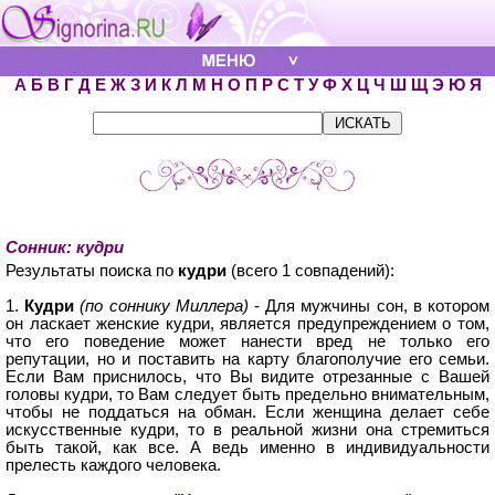
А
Б
В
Г
Д
Е
Ж
З
И
К
Л
М
Н
О
П
Р
С
Т
У
Ф
Х
Ц
Ч
Ш
Щ
Э
Ю
Я
Сонник: кудри
Результаты поиска по
кудри
(всего 1 совпадений):
1.
Кудри
(по соннику Миллера)
- Для мужчины сон, в котором
он ласкает женские кудри, является предупреждением о том,
что его поведение может нанести вред не только его
репутации, но и поставить на карту благополучие его семьи.
Если Вам приснилось, что Вы видите отрезанные с Вашей
головы кудри, то Вам следует быть предельно внимательным,
чтобы не поддаться на обман. Если женщина делает себе
искусственные кудри, то в реальной жизни она стремиться
быть такой, как все. А ведь именно в индивидуальности
прелесть каждого человека.