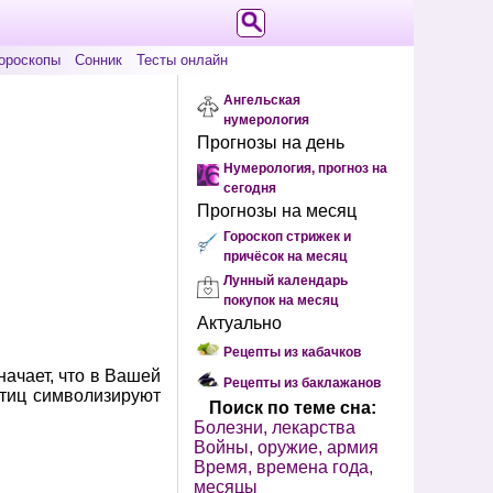
ороскопы
Сонник
Тесты онлайн
Ангельская
нумерология
Прогнозы на день
Нумерология, прогноз на
сегодня
Прогнозы на месяц
Гороскоп стрижек и
причёсок на месяц
Лунный календарь
покупок на месяц
Актуально
Рецепты из кабачков
начает, что в Вашей
Рецепты из баклажанов
птиц символизируют
Поиск по теме сна:
Болезни, лекарства
Войны, оружие, армия
Время, времена года,
месяцы