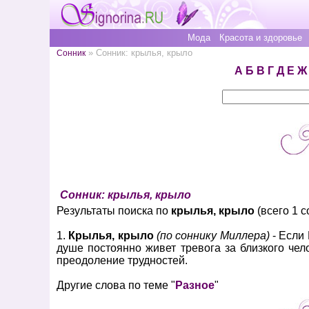
Мода
Красота и здоровье
» Сонник: крылья, крыло
Сонник
А
Б
В
Г
Д
Е
Ж
Сонник: крылья, крыло
Результаты поиска по
крылья, крыло
(всего 1 с
1.
Крылья, крыло
(по соннику Миллера)
- Если 
душе постоянно живет тревога за близкого чел
преодоление трудностей.
Другие слова по теме "
Разное
"