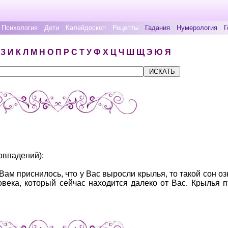
Психология
Дети
Калейдоскоп
Рецепты
Гадания
Нумерология
Г
З
И
К
Л
М
Н
О
П
Р
С
Т
У
Ф
Х
Ц
Ч
Ш
Щ
Э
Ю
Я
овпадений):
Вам приснилось, что у Вас выросли крылья, то такой сон оз
овека, который сейчас находится далеко от Вас. Крылья 