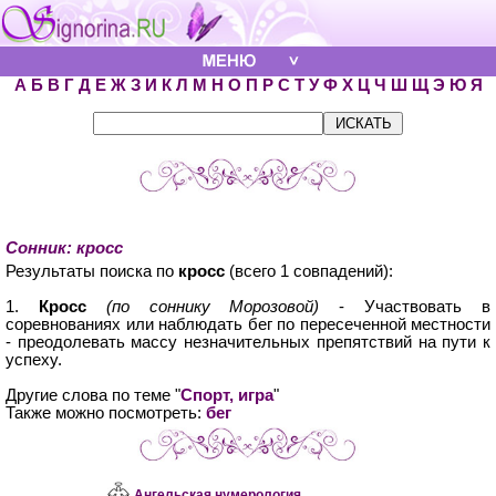
А
Б
В
Г
Д
Е
Ж
З
И
К
Л
М
Н
О
П
Р
С
Т
У
Ф
Х
Ц
Ч
Ш
Щ
Э
Ю
Я
Сонник: кросс
Результаты поиска по
кросс
(всего 1 совпадений):
1.
Кросс
(по соннику Морозовой)
- Участвовать в
соревнованиях или наблюдать бег по пересеченной местности
- преодолевать массу незначительных препятствий на пути к
успеху.
Другие слова по теме "
Спорт, игра
"
Также можно посмотреть:
бег
Ангельская нумерология