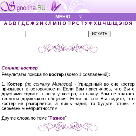
А
Б
В
Г
Д
Е
Ж
З
И
К
Л
М
Н
О
П
Р
С
Т
У
Ф
Х
Ц
Ч
Ш
Щ
Э
Ю
Я
Сонник: костер
Результаты поиска по
костер
(всего 1 совпадений):
1.
Костер
(по соннику Миллера)
- Увиденный во сне костер
призывает к осторожности. Если Вам приснилось, что Вы с
друзьями сидите в лесу у костра, то наяву Вам не хватает
теплоты дружеского общения. Если во сне Вы видите, что
костер не разгорается, а лишь чадит, то будьте готовы к
серьезным неприятностям.
Другие слова по теме "
Разное
"