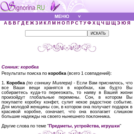
А
Б
В
Г
Д
Е
Ж
З
И
К
Л
М
Н
О
П
Р
С
Т
У
Ф
Х
Ц
Ч
Ш
Щ
Э
Ю
Я
Сонник: коробка
Результаты поиска по
коробка
(всего 1 совпадений):
1.
Коробка
(по соннику Миллера)
- Если Вам приснилось, что
все Ваши вещи хранятся в коробках, как будто Вы
собираетесь куда-то переезжать, то наяву в Вашей жизни
произойдут глобальные перемены. Сон, в котором Вы
покупаете коробку конфет, сулит некое радостное событие.
Для молодой женщины сон, в котором она получает подарок в
красивой коробке, означает, что она возлагает слишком
большие надежды на своего нынешнего поклонника.
Другие слова по теме "
Предметы, устройства, игрушки
"