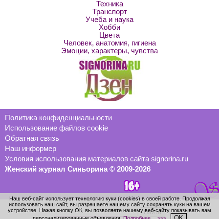
Техника
Транспорт
Учеба и наука
Хобби
Цвета
Человек, анатомия, гигиена
Эмоции, характеры, чувства
Политика конфиденциальности
Использование файлов cookie
Обратная связь
Наш информер
Условия использования материалов сайта signorina.ru
Женский журнал Синьорина © 2009-2026
Наш веб-сайт использует технологию куки (cookies) в своей работе. Продолжая
использовать наш сайт, вы разрешаете нашему сайту сохранять куки на вашем
устройстве. Нажав кнопку ОК, вы позволяете нашему веб-сайту показывать вам
OK
персонализированные объявления.
Подробнее… >>>