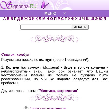
А
Б
В
Г
Д
Е
Ж
З
И
К
Л
М
Н
О
П
Р
С
Т
У
Ф
Х
Ц
Ч
Ш
Щ
Э
Ю
Я
Сонник: колдун
Результаты поиска по
колдун
(всего 1 совпадений):
1.
Колдун
(по соннику Миллера)
- Видеть во сне колдуна -
неблагоприятный знак. Такой сон означает, что Вашим
честолюбивым планам не только не суждено быть
реализованными, но они же надолго создадут для Вас
проблемы.
Другие слова по теме "
Мистика, астрология
"
Ангельская нумерология