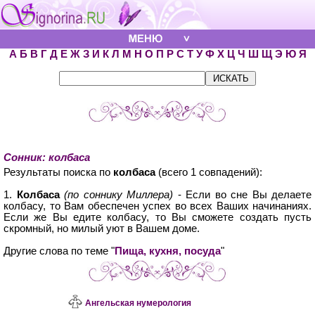
А
Б
В
Г
Д
Е
Ж
З
И
К
Л
М
Н
О
П
Р
С
Т
У
Ф
Х
Ц
Ч
Ш
Щ
Э
Ю
Я
Сонник: колбаса
Результаты поиска по
колбаса
(всего 1 совпадений):
1.
Колбаса
(по соннику Миллера)
- Если во сне Вы делаете
колбасу, то Вам обеспечен успех во всех Ваших начинаниях.
Если же Вы едите колбасу, то Вы сможете создать пусть
скромный, но милый уют в Вашем доме.
Другие слова по теме "
Пища, кухня, посуда
"
Ангельская нумерология