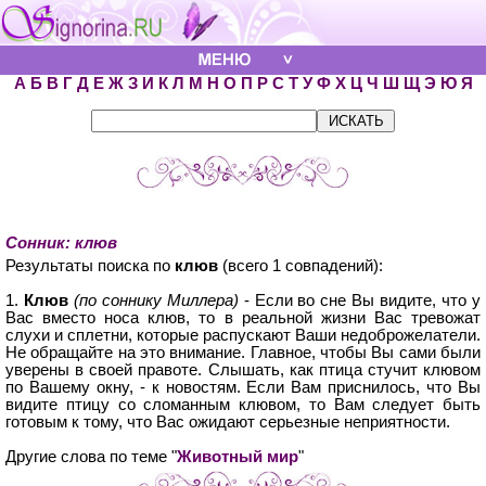
А
Б
В
Г
Д
Е
Ж
З
И
К
Л
М
Н
О
П
Р
С
Т
У
Ф
Х
Ц
Ч
Ш
Щ
Э
Ю
Я
Сонник: клюв
Результаты поиска по
клюв
(всего 1 совпадений):
1.
Клюв
(по соннику Миллера)
- Если во сне Вы видите, что у
Вас вместо носа клюв, то в реальной жизни Вас тревожат
слухи и сплетни, которые распускают Ваши недоброжелатели.
Не обращайте на это внимание. Главное, чтобы Вы сами были
уверены в своей правоте. Слышать, как птица стучит клювом
по Вашему окну, - к новостям. Если Вам приснилось, что Вы
видите птицу со сломанным клювом, то Вам следует быть
готовым к тому, что Вас ожидают серьезные неприятности.
Другие слова по теме "
Животный мир
"