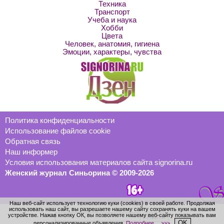
Техника
Транспорт
Учеба и наука
Хобби
Цвета
Человек, анатомия, гигиена
Эмоции, характеры, чувства
Политика конфиденциальности
Использование файлов cookie
Обратная связь
Наш информер
Условия использования материалов сайта signorina.ru
Женский журнал Синьорина © 2009-2026
Наш веб-сайт использует технологию куки (cookies) в своей работе. Продолжая
использовать наш сайт, вы разрешаете нашему сайту сохранять куки на вашем
устройстве. Нажав кнопку ОК, вы позволяете нашему веб-сайту показывать вам
OK
персонализированные объявления.
Подробнее… >>>