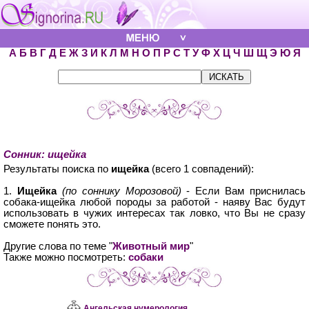
А
Б
В
Г
Д
Е
Ж
З
И
К
Л
М
Н
О
П
Р
С
Т
У
Ф
Х
Ц
Ч
Ш
Щ
Э
Ю
Я
Сонник: ищейка
Результаты поиска по
ищейка
(всего 1 совпадений):
1.
Ищейка
(по соннику Морозовой)
- Если Вам приснилась
собака-ищейка любой породы за работой - наяву Вас будут
использовать в чужих интересах так ловко, что Вы не сразу
сможете понять это.
Другие слова по теме "
Животный мир
"
Также можно посмотреть:
собаки
Ангельская нумерология