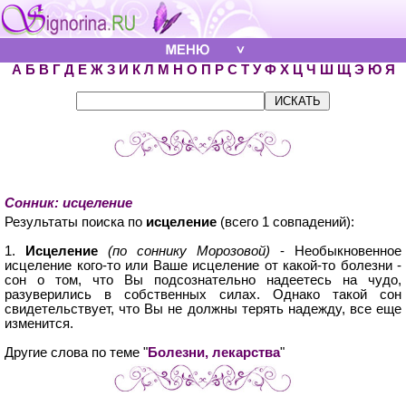
А
Б
В
Г
Д
Е
Ж
З
И
К
Л
М
Н
О
П
Р
С
Т
У
Ф
Х
Ц
Ч
Ш
Щ
Э
Ю
Я
Сонник: исцеление
Результаты поиска по
исцеление
(всего 1 совпадений):
1.
Исцеление
(по соннику Морозовой)
- Необыкновенное
исцеление кого-то или Ваше исцеление от какой-то болезни -
сон о том, что Вы подсознательно надеетесь на чудо,
разуверились в собственных силах. Однако такой сон
свидетельствует, что Вы не должны терять надежду, все еще
изменится.
Другие слова по теме "
Болезни, лекарства
"