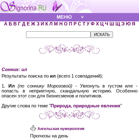
А
Б
В
Г
Д
Е
Ж
З
И
К
Л
М
Н
О
П
Р
С
Т
У
Ф
Х
Ц
Ч
Ш
Щ
Э
Ю
Я
Сонник: ил
Результаты поиска по
ил
(всего 1 совпадений):
1.
Ил
(по соннику Морозовой)
- Увязнуть в густом иле -
попасть в неприятную, скандальную историю. Особенно
опасен этот сон для бизнесменов и политиков.
Другие слова по теме "
Природа, природные явления
"
Ангельская нумерология
Прогнозы на день