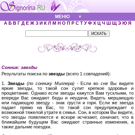
А
Б
В
Г
Д
Е
Ж
З
И
К
Л
М
Н
О
П
Р
С
Т
У
Ф
Х
Ц
Ч
Ш
Щ
Э
Ю
Я
Сонник: звезды
Результаты поиска по
звезды
(всего 1 совпадений):
1.
Звезды
(по соннику Миллера)
- Если во сне Вы видите
яркие звезды, то такой сон сулит крепкое здоровье и
процветание. Однако если звезды кажутся Вам тусклыми, то
впереди Вас ожидают беды и неудачи. Видеть мерцающую
или падающую звезду - знак грусти и горя. Если же звезда
падает прямо на Вас, то такой сон предупреждает о
возможной тяжелой утрате в семье. Сон, в котором Вы видите,
что звезды появляются и вскоре исчезают, означает, что в
ближайшем будущем Вас ожидают странные изменения, а
также дальние поездки.