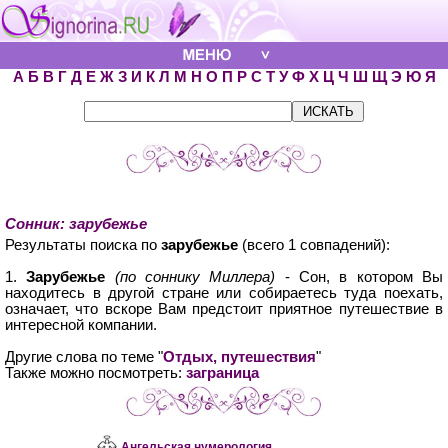
А
Б
В
Г
Д
Е
Ж
З
И
К
Л
М
Н
О
П
Р
С
Т
У
Ф
Х
Ц
Ч
Ш
Щ
Э
Ю
Я
Сонник: зарубежье
Результаты поиска по
зарубежье
(всего 1 совпадений):
1.
Зарубежье
(по соннику Миллера)
- Сон, в котором Вы
находитесь в другой стране или собираетесь туда поехать,
означает, что вскоре Вам предстоит приятное путешествие в
интересной компании.
Другие слова по теме "
Отдых, путешествия
"
Также можно посмотреть:
заграница
Ангельская нумерология