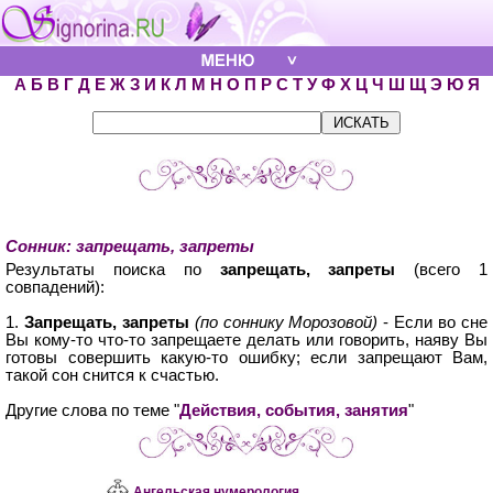
А
Б
В
Г
Д
Е
Ж
З
И
К
Л
М
Н
О
П
Р
С
Т
У
Ф
Х
Ц
Ч
Ш
Щ
Э
Ю
Я
Сонник: запрещать, запреты
Результаты поиска по
запрещать, запреты
(всего 1
совпадений):
1.
Запрещать, запреты
(по соннику Морозовой)
- Если во сне
Вы кому-то что-то запрещаете делать или говорить, наяву Вы
готовы совершить какую-то ошибку; если запрещают Вам,
такой сон снится к счастью.
Другие слова по теме "
Действия, события, занятия
"
Ангельская нумерология