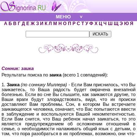
А
Б
В
Г
Д
Е
Ж
З
И
К
Л
М
Н
О
П
Р
С
Т
У
Ф
Х
Ц
Ч
Ш
Щ
Э
Ю
Я
Сонник: заика
Результаты поиска по
заика
(всего 1 совпадений):
1.
Заика
(по соннику Миллера)
- Если Вам приснилось, что Вы
заикаетесь, то Ваша радость будет омрачена внезапной
болезнью. Если во сне Вы слышите, как заикаются другие, то
Ваши враги будут злорадствовать, видя, что их происки
доставляют Вам проблемы. Сон, в котором Вы встречаете
заикающегося человека, означает, что Вас попытаются ввести
в заблуждение и воспользуются Вашей некомпетентностью.
Если Вам снится, что Ваш ребенок начал заикаться, то это
является предупреждением об осложнении отношений в
семье, о необходимости налаживать общий язык с детьми, о
том, что пора разобраться в их проблемах, возможно, они что-