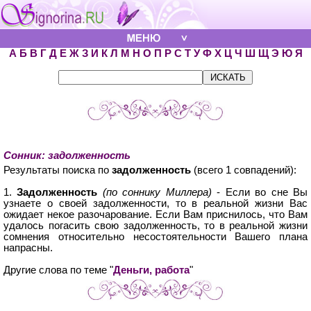
А
Б
В
Г
Д
Е
Ж
З
И
К
Л
М
Н
О
П
Р
С
Т
У
Ф
Х
Ц
Ч
Ш
Щ
Э
Ю
Я
Сонник: задолженность
Результаты поиска по
задолженность
(всего 1 совпадений):
1.
Задолженность
(по соннику Миллера)
- Если во сне Вы
узнаете о своей задолженности, то в реальной жизни Вас
ожидает некое разочарование. Если Вам приснилось, что Вам
удалось погасить свою задолженность, то в реальной жизни
сомнения относительно несостоятельности Вашего плана
напрасны.
Другие слова по теме "
Деньги, работа
"