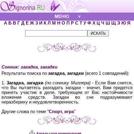
А
Б
В
Г
Д
Е
Ж
З
И
К
Л
М
Н
О
П
Р
С
Т
У
Ф
Х
Ц
Ч
Ш
Щ
Э
Ю
Я
Сонник: загадка, загадки
Результаты поиска по
загадка, загадки
(всего 1 совпадений):
1.
Загадка, загадки
(по соннику Миллера)
- Если Вам снится,
что Вы пытаетесь разгадать загадки - значит, Вам придется
принять участие в деле, требующем от Вас настойчивости
вложения средств. Загадки во сне подразумевают
неразбериху и неудовлетворенность.
Другие слова по теме "
Спорт, игра
"
Ангельская нумерология