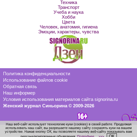
Техника
Транспорт
Учеба и наука
Хобби
Цвета
Человек, анатомия, гигиена
Эмоции, характеры, чувства
Политика конфиденциальности
Использование файлов cookie
Обратная связь
Наш информер
Условия использования материалов сайта signorina.ru
Женский журнал Синьорина © 2009-2026
Наш веб-сайт использует технологию куки (cookies) в своей работе. Продолжая
использовать наш сайт, вы разрешаете нашему сайту сохранять куки на вашем
устройстве. Нажав кнопку ОК, вы позволяете нашему веб-сайту показывать вам
OK
персонализированные объявления.
Подробнее… >>>