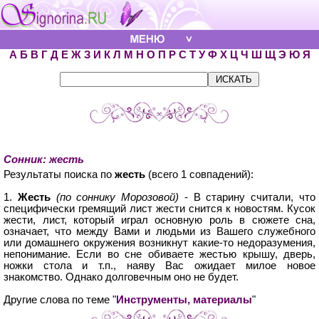
А
Б
В
Г
Д
Е
Ж
З
И
К
Л
М
Н
О
П
Р
С
Т
У
Ф
Х
Ц
Ч
Ш
Щ
Э
Ю
Я
Сонник: жесть
Результаты поиска по
жесть
(всего 1 совпадений):
1.
Жесть
(по соннику Морозовой)
- В старину считали, что
специфически гремящий лист жести снится к новостям. Кусок
жести, лист, который играл основную роль в сюжете сна,
означает, что между Вами и людьми из Вашего служебного
или домашнего окружения возникнут какие-то недоразумения,
непонимание. Если во сне обиваете жестью крышу, дверь,
ножки стола и т.п., наяву Вас ожидает милое новое
знакомство. Однако долговечным оно не будет.
Другие слова по теме "
Инструменты, материалы
"