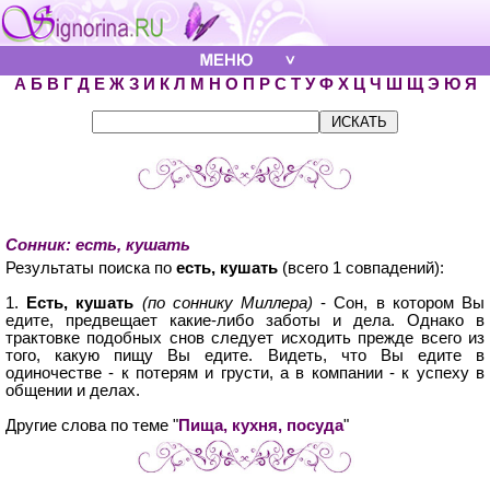
А
Б
В
Г
Д
Е
Ж
З
И
К
Л
М
Н
О
П
Р
С
Т
У
Ф
Х
Ц
Ч
Ш
Щ
Э
Ю
Я
Сонник: есть, кушать
Результаты поиска по
есть, кушать
(всего 1 совпадений):
1.
Есть, кушать
(по соннику Миллера)
- Сон, в котором Вы
едите, предвещает какие-либо заботы и дела. Однако в
трактовке подобных снов следует исходить прежде всего из
того, какую пищу Вы едите. Видеть, что Вы едите в
одиночестве - к потерям и грусти, а в компании - к успеху в
общении и делах.
Другие слова по теме "
Пища, кухня, посуда
"