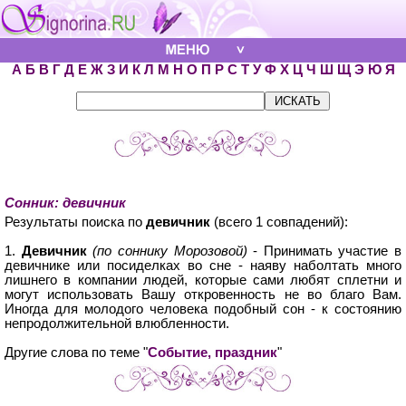
А
Б
В
Г
Д
Е
Ж
З
И
К
Л
М
Н
О
П
Р
С
Т
У
Ф
Х
Ц
Ч
Ш
Щ
Э
Ю
Я
Сонник: девичник
Результаты поиска по
девичник
(всего 1 совпадений):
1.
Девичник
(по соннику Морозовой)
- Принимать участие в
девичнике или посиделках во сне - наяву наболтать много
лишнего в компании людей, которые сами любят сплетни и
могут использовать Вашу откровенность не во благо Вам.
Иногда для молодого человека подобный сон - к состоянию
непродолжительной влюбленности.
Другие слова по теме "
Событие, праздник
"