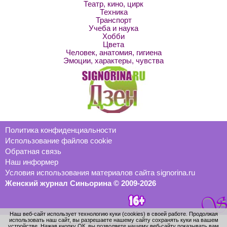
Театр, кино, цирк
Техника
Транспорт
Учеба и наука
Хобби
Цвета
Человек, анатомия, гигиена
Эмоции, характеры, чувства
Политика конфиденциальности
Использование файлов cookie
Обратная связь
Наш информер
Условия использования материалов сайта signorina.ru
Женский журнал Синьорина © 2009-2026
Наш веб-сайт использует технологию куки (cookies) в своей работе. Продолжая
использовать наш сайт, вы разрешаете нашему сайту сохранять куки на вашем
устройстве. Нажав кнопку ОК, вы позволяете нашему веб-сайту показывать вам