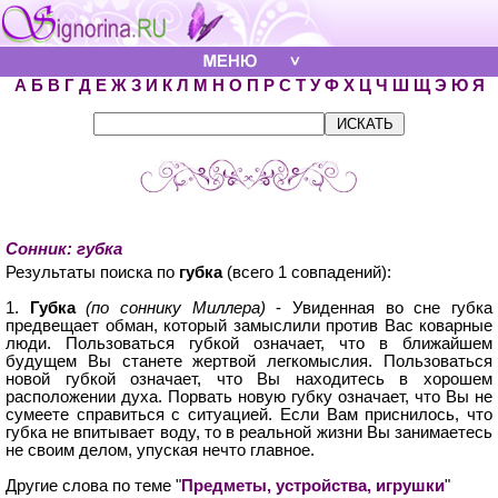
А
Б
В
Г
Д
Е
Ж
З
И
К
Л
М
Н
О
П
Р
С
Т
У
Ф
Х
Ц
Ч
Ш
Щ
Э
Ю
Я
Сонник: губка
Результаты поиска по
губка
(всего 1 совпадений):
1.
Губка
(по соннику Миллера)
- Увиденная во сне губка
предвещает обман, который замыслили против Вас коварные
люди. Пользоваться губкой означает, что в ближайшем
будущем Вы станете жертвой легкомыслия. Пользоваться
новой губкой означает, что Вы находитесь в хорошем
расположении духа. Порвать новую губку означает, что Вы не
сумеете справиться с ситуацией. Если Вам приснилось, что
губка не впитывает воду, то в реальной жизни Вы занимаетесь
не своим делом, упуская нечто главное.
Другие слова по теме "
Предметы, устройства, игрушки
"