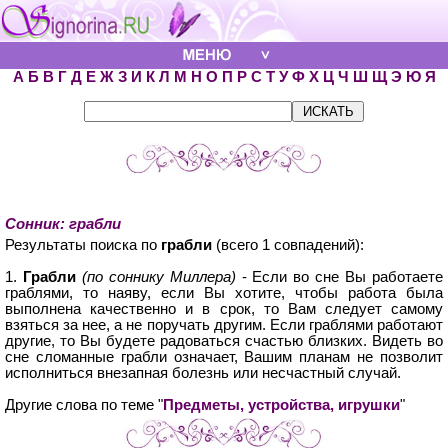
А
Б
В
Г
Д
Е
Ж
З
И
К
Л
М
Н
О
П
Р
С
Т
У
Ф
Х
Ц
Ч
Ш
Щ
Э
Ю
Я
Сонник: грабли
Результаты поиска по
грабли
(всего 1 совпадений):
1.
Грабли
(по соннику Миллера)
- Если во сне Вы работаете
граблями, то наяву, если Вы хотите, чтобы работа была
выполнена качественно и в срок, то Вам следует самому
взяться за нее, а не поручать другим. Если граблями работают
другие, то Вы будете радоваться счастью близких. Видеть во
сне сломанные грабли означает, Вашим планам не позволит
исполниться внезапная болезнь или несчастный случай.
Другие слова по теме "
Предметы, устройства, игрушки
"