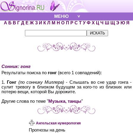
А
Б
В
Г
Д
Е
Ж
З
И
К
Л
М
Н
О
П
Р
С
Т
У
Ф
Х
Ц
Ч
Ш
Щ
Э
Ю
Я
Сонник: гонг
Результаты поиска по
гонг
(всего 1 совпадений):
1.
Гонг
(по соннику Миллера)
- Слышать во сне удар гонга -
сулит тревогу в близком будущем за кого-то из близких или
потерю вещи, которой Вы дорожите.
Другие слова по теме "
Музыка, танцы
"
Ангельская нумерология
Прогнозы на день