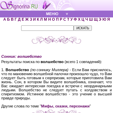
А
Б
В
Г
Д
Е
Ж
З
И
К
Л
М
Н
О
П
Р
С
Т
У
Ф
Х
Ц
Ч
Ш
Щ
Э
Ю
Я
Сонник: волшебство
Результаты поиска по
волшебство
(всего 1 совпадений):
1.
Волшебство
(по соннику Миллера)
- Если Вам приснилось,
что по мановению волшебной палочки произошло чудо, то Вам
следует быть готовым к сюрпризам, которые приготовила Вам
жизнь. Сон, в котором Вы видите волшебника, означает, что
Вас ожидает интересная поездка и встречи с неординарными
людьми. Волшебство не следует путать с колдовством и
спиритизмом. Истинное волшебство - это учение о высшей
правде природы.
Другие слова по теме "
Мифы, сказки, персонажи
"