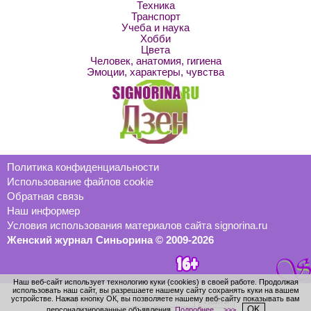
Техника
Транспорт
Учеба и наука
Хобби
Цвета
Человек, анатомия, гигиена
Эмоции, характеры, чувства
Политика конфиденциальности
Использование файлов cookie
Обратная связь
Наш информер
Условия использования материалов сайта signorina.ru
Женский журнал Синьорина © 2009-2026
Наш веб-сайт использует технологию куки (cookies) в своей работе. Продолжая
использовать наш сайт, вы разрешаете нашему сайту сохранять куки на вашем
устройстве. Нажав кнопку ОК, вы позволяете нашему веб-сайту показывать вам
OK
персонализированные объявления.
Подробнее… >>>