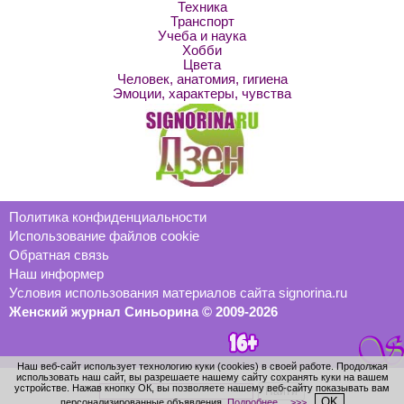
Техника
Транспорт
Учеба и наука
Хобби
Цвета
Человек, анатомия, гигиена
Эмоции, характеры, чувства
Политика конфиденциальности
Использование файлов cookie
Обратная связь
Наш информер
Условия использования материалов сайта signorina.ru
Женский журнал Синьорина © 2009-2026
Наш веб-сайт использует технологию куки (cookies) в своей работе. Продолжая
использовать наш сайт, вы разрешаете нашему сайту сохранять куки на вашем
устройстве. Нажав кнопку ОК, вы позволяете нашему веб-сайту показывать вам
OK
персонализированные объявления.
Подробнее… >>>