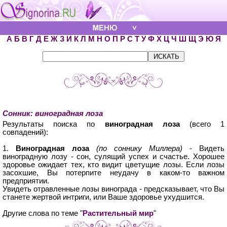
А
Б
В
Г
Д
Е
Ж
З
И
К
Л
М
Н
О
П
Р
С
Т
У
Ф
Х
Ц
Ч
Ш
Щ
Э
Ю
Я
Сонник: виноградная лоза
Результаты поиска по
виноградная лоза
(всего 1
совпадений):
1.
Виноградная лоза
(по соннику Миллера)
- Видеть
виноградную лозу - сон, сулящий успех и счастье. Хорошее
здоровье ожидает тех, кто видит цветущие лозы. Если лозы
засохшие, Вы потерпите неудачу в каком-то важном
предприятии.
Увидеть отравленные лозы винограда - предсказывает, что Вы
станете жертвой интриги, или Ваше здоровье ухудшится.
Другие слова по теме "
Растительный мир
"