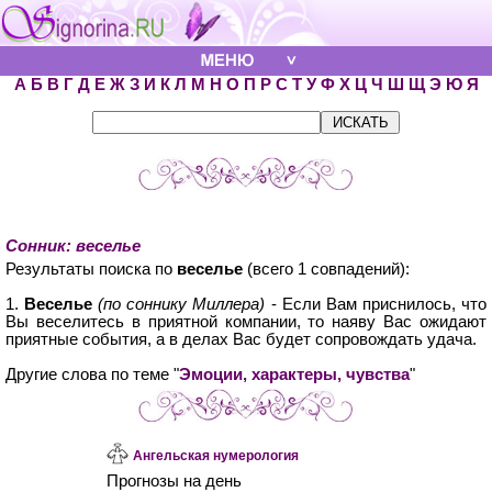
А
Б
В
Г
Д
Е
Ж
З
И
К
Л
М
Н
О
П
Р
С
Т
У
Ф
Х
Ц
Ч
Ш
Щ
Э
Ю
Я
Сонник: веселье
Результаты поиска по
веселье
(всего 1 совпадений):
1.
Веселье
(по соннику Миллера)
- Если Вам приснилось, что
Вы веселитесь в приятной компании, то наяву Вас ожидают
приятные события, а в делах Вас будет сопровождать удача.
Другие слова по теме "
Эмоции, характеры, чувства
"
Ангельская нумерология
Прогнозы на день