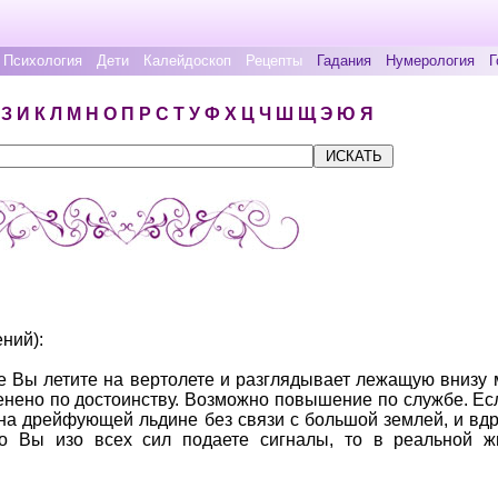
Психология
Дети
Калейдоскоп
Рецепты
Гадания
Нумерология
Г
З
И
К
Л
М
Н
О
П
Р
С
Т
У
Ф
Х
Ц
Ч
Ш
Щ
Э
Ю
Я
ний):
е Вы летите на вертолете и разглядывает лежащую внизу м
енено по достоинству. Возможно повышение по службе. Ес
на дрейфующей льдине без связи с большой землей, и вдру
то Вы изо всех сил подаете сигналы, то в реальной 