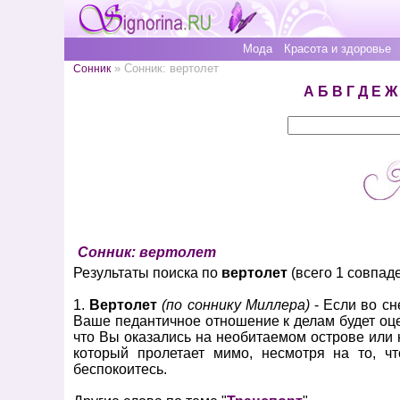
Мода
Красота и здоровье
» Сонник: вертолет
Сонник
А
Б
В
Г
Д
Е
Ж
Сонник: вертолет
Результаты поиска по
вертолет
(всего 1 совпаде
1.
Вертолет
(по соннику Миллера)
- Если во сн
Ваше педантичное отношение к делам будет оц
что Вы оказались на необитаемом острове или 
который пролетает мимо, несмотря на то, ч
беспокоитесь.