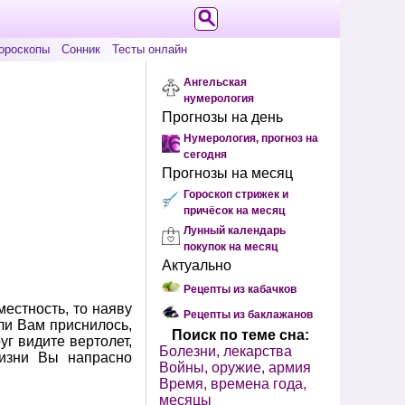
ороскопы
Сонник
Тесты онлайн
Ангельская
нумерология
Прогнозы на день
Нумерология, прогноз на
сегодня
Прогнозы на месяц
Гороскоп стрижек и
причёсок на месяц
Лунный календарь
покупок на месяц
Актуально
Рецепты из кабачков
естность, то наяву
Рецепты из баклажанов
ли Вам приснилось,
Поиск по теме сна:
г видите вертолет,
Болезни, лекарства
жизни Вы напрасно
Войны, оружие, армия
Время, времена года,
месяцы