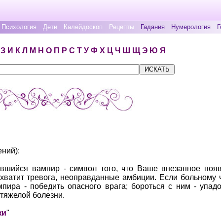
Психология
Дети
Калейдоскоп
Рецепты
Гадания
Нумерология
Г
З
И
К
Л
М
Н
О
П
Р
С
Т
У
Ф
Х
Ц
Ч
Ш
Щ
Э
Ю
Я
ений):
вшийся вампир - символ того, что Ваше внезапное появ
охватит тревога, неоправданные амбиции. Если больному 
пира - победить опасного врага; бороться с ним - упадо
 тяжелой болезни.
жи
"