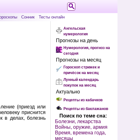
ороскопы
Сонник
Тесты онлайн
Ангельская
нумерология
Прогнозы на день
Нумерология, прогноз на
сегодня
Прогнозы на месяц
Гороскоп стрижек и
причёсок на месяц
Лунный календарь
покупок на месяц
Актуально
Рецепты из кабачков
ление (приезд или
Рецепты из баклажанов
человеку приснится
Поиск по теме сна:
к в делах, болезнь
Болезни, лекарства
Войны, оружие, армия
Время, времена года,
месяцы