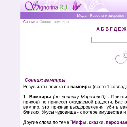
Мода
Красота и здоровье
» Сонник: вампиры
Сонник
А
Б
В
Г
Д
Е
Ж
Сонник: вампиры
Результаты поиска по
вампиры
(всего 1 совпад
1.
Вампиры
(по соннику Морозовой)
- Присни
приход) не принесет ожидаемой радости, Вас 
вампир, это признак выздоровления; убить вам
близких. Укусы чудовища - к потере имущества и
Другие слова по теме "
Мифы, сказки, персона