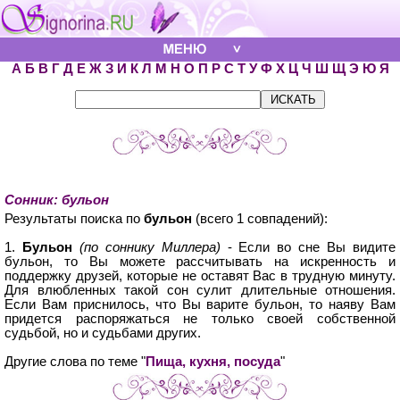
А
Б
В
Г
Д
Е
Ж
З
И
К
Л
М
Н
О
П
Р
С
Т
У
Ф
Х
Ц
Ч
Ш
Щ
Э
Ю
Я
Сонник: бульон
Результаты поиска по
бульон
(всего 1 совпадений):
1.
Бульон
(по соннику Миллера)
- Если во сне Вы видите
бульон, то Вы можете рассчитывать на искренность и
поддержку друзей, которые не оставят Вас в трудную минуту.
Для влюбленных такой сон сулит длительные отношения.
Если Вам приснилось, что Вы варите бульон, то наяву Вам
придется распоряжаться не только своей собственной
судьбой, но и судьбами других.
Другие слова по теме "
Пища, кухня, посуда
"