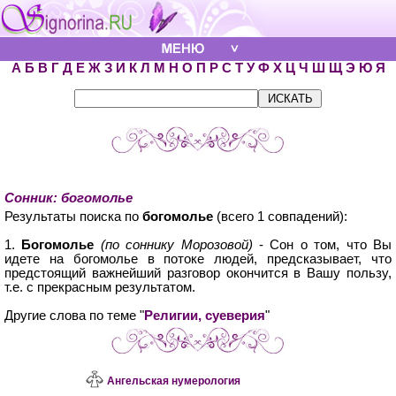
А
Б
В
Г
Д
Е
Ж
З
И
К
Л
М
Н
О
П
Р
С
Т
У
Ф
Х
Ц
Ч
Ш
Щ
Э
Ю
Я
Сонник: богомолье
Результаты поиска по
богомолье
(всего 1 совпадений):
1.
Богомолье
(по соннику Морозовой)
- Сон о том, что Вы
идете на богомолье в потоке людей, предсказывает, что
предстоящий важнейший разговор окончится в Вашу пользу,
т.е. с прекрасным результатом.
Другие слова по теме "
Религии, суеверия
"
Ангельская нумерология