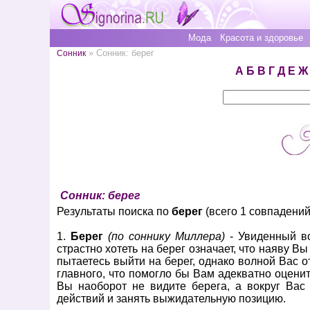
Мода
Красота и здоровье
» Сонник: берег
Сонник
А
Б
В
Г
Д
Е
Ж
Сонник: берег
Результаты поиска по
берег
(всего 1 совпадений
1.
Берег
(по соннику Миллера)
- Увиденный во
страстно хотеть на берег означает, что наяву В
пытаетесь выйти на берег, однако волной Вас о
главного, что помогло бы Вам адекватно оценит
Вы наоборот не видите берега, а вокруг Вас
действий и занять выжидательную позицию.