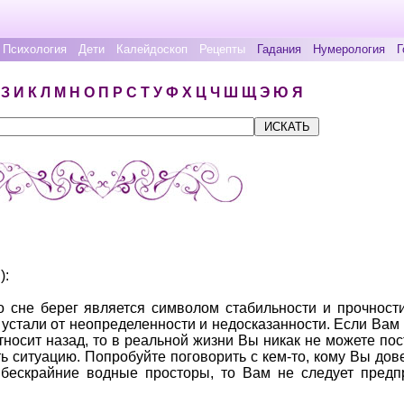
Психология
Дети
Калейдоскоп
Рецепты
Гадания
Нумерология
Г
З
И
К
Л
М
Н
О
П
Р
С
Т
У
Ф
Х
Ц
Ч
Ш
Щ
Э
Ю
Я
):
 сне берег является символом стабильности и прочност
ы устали от неопределенности и недосказанности. Если Вам
тносит назад, то в реальной жизни Вы никак не можете пос
ь ситуацию. Попробуйте поговорить с кем-то, кому Вы дов
 бескрайние водные просторы, то Вам не следует предп