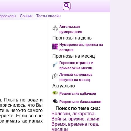
ороскопы
Сонник
Тесты онлайн
Ангельская
нумерология
Прогнозы на день
Нумерология, прогноз на
сегодня
Прогнозы на месяц
Гороскоп стрижек и
причёсок на месяц
Лунный календарь
покупок на месяц
Актуально
Рецепты из кабачков
и. Плыть по воде и
Рецепты из баклажанов
 приснилось, что Вы
Поиск по теме сна:
тичь чего-то самого
Болезни, лекарства
еряете. Если во сне
Войны, оружие, армия
ринимать активных
Время, времена года,
месяцы