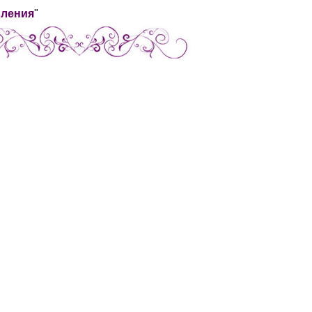
вления
"