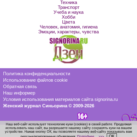
Техника
Транспорт
Учеба и наука
Хобби
Цвета
Человек, анатомия, гигиена
Эмоции, характеры, чувства
Политика конфиденциальности
Использование файлов cookie
Обратная связь
Наш информер
Условия использования материалов сайта signorina.ru
Женский журнал Синьорина © 2009-2026
Наш веб-сайт использует технологию куки (cookies) в своей работе. Продолжая
использовать наш сайт, вы разрешаете нашему сайту сохранять куки на вашем
устройстве. Нажав кнопку ОК, вы позволяете нашему веб-сайту показывать вам
OK
персонализированные объявления.
Подробнее… >>>