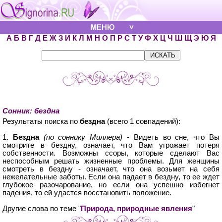
А
Б
В
Г
Д
Е
Ж
З
И
К
Л
М
Н
О
П
Р
С
Т
У
Ф
Х
Ц
Ч
Ш
Щ
Э
Ю
Я
Сонник: бездна
Результаты поиска по
бездна
(всего 1 совпадений):
1.
Бездна
(по соннику Миллера)
- Видеть во сне, что Вы
смотрите в бездну, означает, что Вам угрожает потеря
собственности. Возможны ссоры, которые сделают Вас
неспособным решать жизненные проблемы. Для женщины
смотреть в бездну - означает, что она возьмет на себя
нежелательные заботы. Если она падает в бездну, то ее ждет
глубокое разочарование, но если она успешно избегнет
падения, то ей удастся восстановить положение.
Другие слова по теме "
Природа, природные явления
"