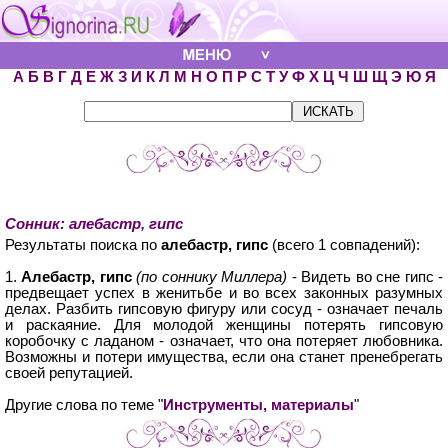
А
Б
В
Г
Д
Е
Ж
З
И
К
Л
М
Н
О
П
Р
С
Т
У
Ф
Х
Ц
Ч
Ш
Щ
Э
Ю
Я
Сонник: алебастр, гипс
Результаты поиска по
алебастр, гипс
(всего 1 совпадений):
1.
Алебастр, гипс
(по соннику Миллера)
- Видеть во сне гипс -
предвещает успех в женитьбе и во всех законных разумных
делах. Разбить гипсовую фигуру или сосуд - означает печаль
и раскаяние. Для молодой женщины потерять гипсовую
коробочку с ладаном - означает, что она потеряет любовника.
Возможны и потери имущества, если она станет пренебрегать
своей репутацией.
Другие слова по теме "
Инструменты, материалы
"