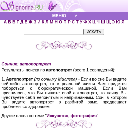
А
Б
В
Г
Д
Е
Ж
З
И
К
Л
М
Н
О
П
Р
С
Т
У
Ф
Х
Ц
Ч
Ш
Щ
Э
Ю
Я
Сонник: автопортрет
Результаты поиска по
автопортрет
(всего 1 совпадений):
1.
Автопортрет
(по соннику Миллера)
- Если во сне Вы видите
чей-либо автопортрет, то в реальной жизни Вам придется
побороться с бюрократической машиной. Если Вам
приснилось, что Вы пишите свой автопортрет, то наяву Вы
чувствуете себя непонятым и непризнанным. Сон, в котором
Вы видите автопортрет в разбитой раме, предвещает
проблемы со здоровьем.
Другие слова по теме "
Искусство, фотография
"