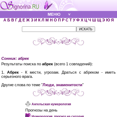
А
Б
В
Г
Д
Е
Ж
З
И
К
Л
М
Н
О
П
Р
С
Т
У
Ф
Х
Ц
Ч
Ш
Щ
Э
Ю
Я
Сонник: абрек
Результаты поиска по
абрек
(всего 1 совпадений):
1.
Абрек
- К мести, угрозам. Драться с абреком - иметь
серьезного врага.
Другие слова по теме "
Люди, знаменитости
"
Ангельская нумерология
Прогнозы на день
Нумерология, прогноз на сегодня