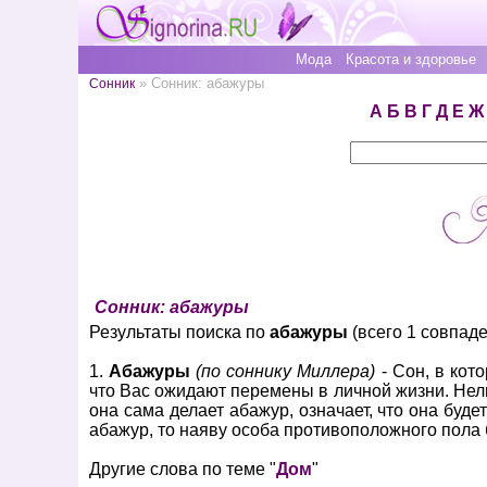
Мода
Красота и здоровье
» Сонник: абажуры
Сонник
А
Б
В
Г
Д
Е
Ж
Сонник: абажуры
Результаты поиска по
абажуры
(всего 1 совпаде
1.
Абажуры
(по соннику Миллера)
- Сон, в кот
что Вас ожидают перемены в личной жизни. Нел
она сама делает абажур, означает, что она буд
абажур, то наяву особа противоположного пола 
Другие слова по теме "
Дом
"