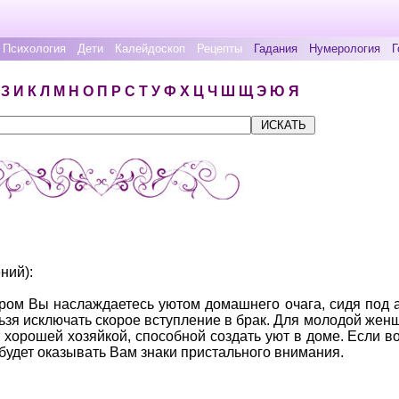
Психология
Дети
Калейдоскоп
Рецепты
Гадания
Нумерология
Г
З
И
К
Л
М
Н
О
П
Р
С
Т
У
Ф
Х
Ц
Ч
Ш
Щ
Э
Ю
Я
ний):
ором Вы наслаждаетесь уютом домашнего очага, сидя под а
ьзя исключать скорое вступление в брак. Для молодой женщ
ет хорошей хозяйкой, способной создать уют в доме. Если 
будет оказывать Вам знаки пристального внимания.