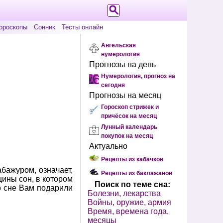
ороскопы
Сонник
Тесты онлайн
Ангельская
нумерология
Прогнозы на день
Нумерология, прогноз на
сегодня
Прогнозы на месяц
Гороскоп стрижек и
причёсок на месяц
Лунный календарь
покупок на месяц
Актуально
Рецепты из кабачков
бажуром, означает,
Рецепты из баклажанов
ины сон, в котором
Поиск по теме сна:
во сне Вам подарили
Болезни, лекарства
Войны, оружие, армия
Время, времена года,
месяцы