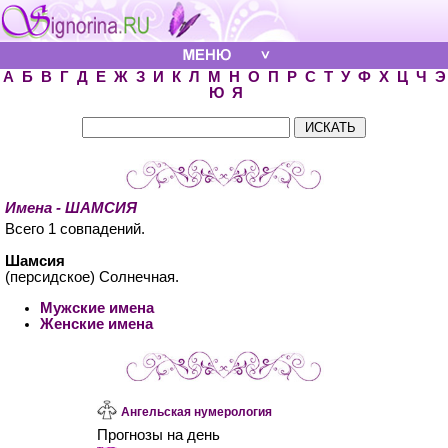
А
Б
В
Г
Д
Е
Ж
З
И
К
Л
М
Н
О
П
Р
С
Т
У
Ф
Х
Ц
Ч
Э
Ю
Я
Имена - ШАМСИЯ
Всего 1 совпадений.
Шамсия
(персидское) Солнечная.
Мужские имена
Женские имена
Ангельская нумерология
Прогнозы на день