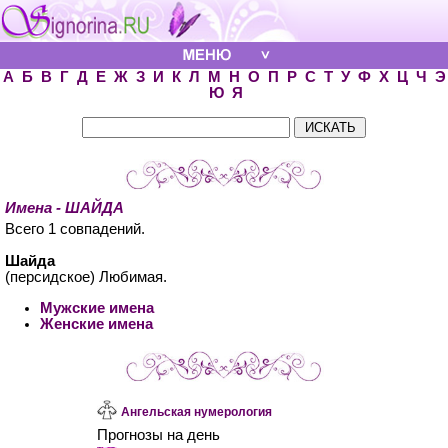
А
Б
В
Г
Д
Е
Ж
З
И
К
Л
М
Н
О
П
Р
С
Т
У
Ф
Х
Ц
Ч
Э
Ю
Я
Имена - ШАЙДА
Всего 1 совпадений.
Шайда
(персидское) Любимая.
Мужские имена
Женские имена
Ангельская нумерология
Прогнозы на день