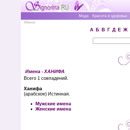
Мода
Красота и здоровье
Имена
А
Б
В
Г
Д
Е
Ж
Имена - ХАНИФА
Всего 1 совпадений.
Ханифа
(арабское) Истинная.
Мужские имена
Женские имена