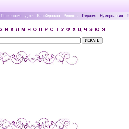
Психология
Дети
Калейдоскоп
Рецепты
Гадания
Нумерология
Г
З
И
К
Л
М
Н
О
П
Р
С
Т
У
Ф
Х
Ц
Ч
Э
Ю
Я