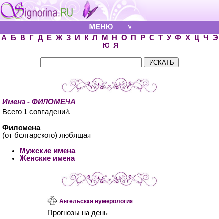
А
Б
В
Г
Д
Е
Ж
З
И
К
Л
М
Н
О
П
Р
С
Т
У
Ф
Х
Ц
Ч
Э
Ю
Я
Имена - ФИЛОМЕНА
Всего 1 совпадений.
Филомена
(от болгарского) любящая
Мужские имена
Женские имена
Ангельская нумерология
Прогнозы на день