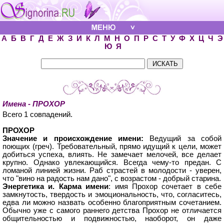
А
Б
В
Г
Д
Е
Ж
З
И
К
Л
М
Н
О
П
Р
С
Т
У
Ф
Х
Ц
Ч
Э
Ю
Я
Имена - ПРОХОР
Всего 1 совпадений.
ПРОХОР
Значение и происхождение имени:
Ведущий за собой
поющих (греч). Требовательный, прямо идущий к цели, может
добиться успеха, влиять. Не замечает мелочей, все делает
крупно. Однако увлекающийся. Всегда чему-то предан. С
ломаной линией жизни. Раб страстей в молодости - уверен,
что "вино на радость нам дано", с возрастом - добрый старина.
Энергетика и. Карма имени
: имя Прохор сочетает в себе
замкнутость, твердость и эмоциональность, что, согласитесь,
едва ли можно назвать особенно благоприятным сочетанием.
Обычно уже с самого раннего детства Прохор не отличается
общительностью и подвижностью, наоборот, он даже