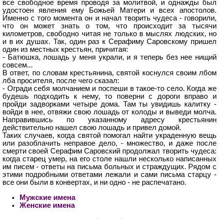
все свободное время проводя за молитвой, и однажды был
удостоен явления ему Божьей Матери и всех апостолов.
Именно с того момента он и начал творить чудеса - говорили,
что он может знать о том, что происходит за тысячи
километров, свободно читая не только в мыслях людских, но
и в их душах. Так, один раз к Серафиму Саровскому пришел
один из местных крестьян, причитая:
- Батюшка, лошадь у меня украли, и я теперь без нее нищий
совсем...
В ответ, по словам крестьянина, святой коснулся своим лбом
лба просителя, после чего сказал:
- Огради себя молчанием и поспеши в такое-то село. Когда же
будешь подходить к нему, то поверни с дороги вправо и
пройди задворками четыре дома. Там ты увидишь калитку -
войди в нее, отвяжи свою лошадь от колоды и выведи молча.
Направившись по указанному адресу крестьянин
действительно нашел свою лошадь и привел домой.
Таких случаев, когда святой помогал найти украденную вещь
или разоблачить неправое дело, - множество, и даже после
смерти своей Серафим Саровский продолжал творить чудеса:
когда старец умер, на его столе нашли несколько написанных
им писем - ответы на письма больных и страждущих. Рядом с
этими подробными ответами лежали и сами письма старцу -
все они были в конвертах, и ни одно - не распечатано.
Мужские имена
Женские имена