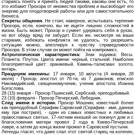
стараясь понять и принять людей такими, каковы они есть, то
это избавит Прохора от множества проблем и высвободит его
энергию для плодотворной работы или для самостоятельного
бизнеса.
Секреты общения.
Не стоит, наверное, испытывать терпение
Прохора, если, конечно, вы не ищете лишних сложностей в
жизни. Быть может, Прохор и сумеет удержать себя в руках,
но вот обиду вряд ли забудет. Если же, несмотря на ваши
старания, избежать конфликта не удалось, то разрешить
ситуацию можно, апеллируя к чувству справедливости
Прохора. В этом случае он может пойти на компромисс.
Астрологическая характеристика:
Знак зодиака: Весы.
Планета: Плутон. Цвета имени: черный, стальной. Наиболее
благоприятный цвет: оранжевый. Камень-талисман: золото,
янтарь.
Празднуем именины:
17 января, 10 августа (4 января, 28
июля) - Прохор, апостол от 70-ти, из 7 диаконов, епископ
Никомидийский, священномученик, ученик апостола Иоанна
Богослова.
28 (15) января - Прохор Пшинский, Сербский, преподобимый.
23 (10) февраля - Прохор Печерский, Лебедник.
След имени в истории.
Прохор Мошнин, известный более
как преподобный Серафим Саровский (Серафим - имя, данное
ему при постриге), - один из самых известных и любимых
православных святых. 17-летним юношей он покинул дом и с
благословения матери провел 2 года в Киево-Печерской
лавре, а затем до конца жизни прожил в Саровской пустыни.
Легенды гласят, что даже спал этот святой старец на коленях,