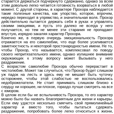
старается держаться подчеркнуто сдержанно, однако за всем
этим довольно легко читается готовность взорваться в любой
момент. С другой стороны, в характере Прохора наблюдается
такие полезные качества, как упорство, которое, впрочем,
нередко переходит в упрямство, и значительная воля. Прохор
действительно пытается держать себя в руках и управлять
своими эмоциями, и пусть это далеко не всегда у него
получается, но тем не менее эти старания не пропадают
впустую, изрядно закаляя характер Прохора.
Конечно же, в первую очередь эмоциональность Прохора
отражается на его самолюбии, что еще более усиливается
заметностность и некоторой простонародностью имени. Не то,
чтобы Прохор, что называется, комплексовал по поводу
своего непритязательного имени, однако излишнее внимание
окружающих к этому вопросу может Вызывать у него
раздражение.
С возрастом самолюбие Прохора обычно перерастает в
честолюбие. Может так случиться, что Прохор будет слишком
уж падок на лесть и здесь ему не мешает быть чуточку
осторожнее, чтобы этой слабостью не воспользовались
недоброжелатели. Не стоит принимать слишком близко к
сердцу ни хорошее, ни плохое, гораздо лучше смотреть на все
с юмором.
В целом если бы не вспыльчивость Прохора, то его характер
можно было бы назвать благоприятным для жизни и карьеры.
Если ему удастся несколько смягчить свой прямолинейный
характер и вместо того, чтобы пытаться сдержать
раздражение, попробовать более легко относиться к жизни,