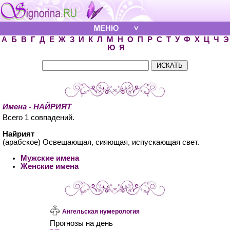
А
Б
В
Г
Д
Е
Ж
З
И
К
Л
М
Н
О
П
Р
С
Т
У
Ф
Х
Ц
Ч
Э
Ю
Я
Имена - НАЙРИЯТ
Всего 1 совпадений.
Найрият
(арабское) Освещающая, сияющая, испускающая свет.
Мужские имена
Женские имена
Ангельская нумерология
Прогнозы на день